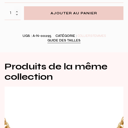
quantité
AJOUTER AU PANIER
de
MINI
NECKLACE
WARRIOR
UGS :
A-N-00295
CATÉGORIE :
COLLIERS FEMMES
DIAM
GUIDE DES TAILLES
Produits de la même
collection