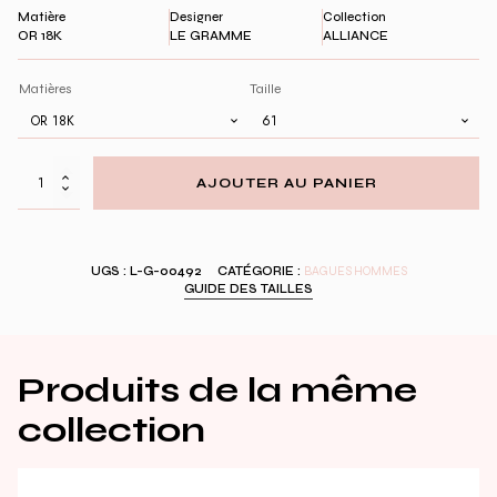
Matière
Designer
Collection
OR 18K
LE GRAMME
ALLIANCE
Matières
Taille
quantité
AJOUTER AU PANIER
de
alliance
or
jaune
UGS :
L-G-00492
CATÉGORIE :
BAGUES HOMMES
brossée
GUIDE DES TAILLES
2g
Produits de la même
collection