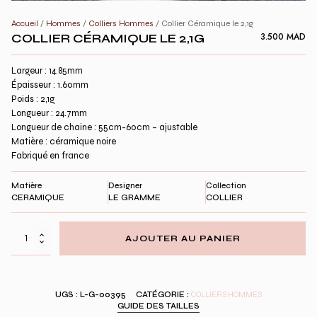
Accueil
/
Hommes
/
Colliers Hommes
/ Collier Céramique le 2,1g
COLLIER CÉRAMIQUE LE 2,1G
3.500
MAD
Largeur : 14.85mm
Épaisseur : 1.60mm
Poids : 2,1g
Longueur : 24.7mm
Longueur de chaine : 55cm-60cm – ajustable
Matière : céramique noire
Fabriqué en france
Matière
Designer
Collection
CERAMIQUE
LE GRAMME
COLLIER
quantité
AJOUTER AU PANIER
de
Collier
Céramique
le
UGS :
L-G-00395
CATÉGORIE :
COLLIERS HOMMES
2,1g
GUIDE DES TAILLES