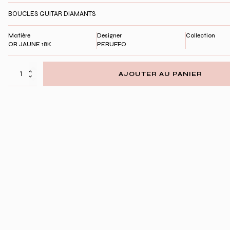
BOUCLES GUITAR DIAMANTS
Matière
Designer
Collection
OR JAUNE 18K
PERUFFO
quantité
AJOUTER AU PANIER
de
MONO
BOUCLE
GUITAR
DIAMANTS