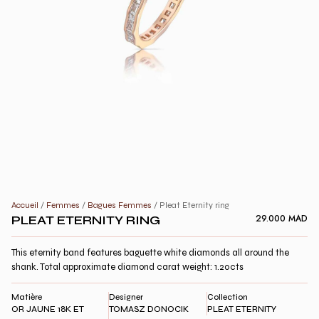
Accueil
/
Femmes
/
Bagues Femmes
/ Pleat Eternity ring
PLEAT ETERNITY RING
29.000
MAD
This eternity band features baguette white diamonds all around the
shank. Total approximate diamond carat weight: 1.20cts
Matière
Designer
Collection
OR JAUNE 18K ET
TOMASZ DONOCIK
PLEAT ETERNITY