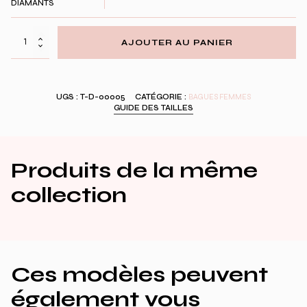
DIAMANTS
quantité
AJOUTER AU PANIER
de
Pleat
Eternity
ring
UGS :
T-D-00005
CATÉGORIE :
BAGUES FEMMES
GUIDE DES TAILLES
Produits de la même
collection
Ces modèles peuvent
également vous