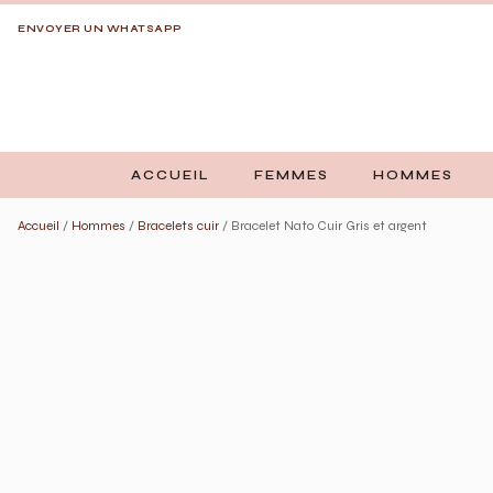
ENVOYER UN WHATSAPP
ACCUEIL
FEMMES
HOMMES
Accueil
/
Hommes
/
Bracelets cuir
/ Bracelet Nato Cuir Gris et argent