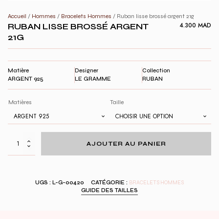
Accueil
/
Hommes
/
Bracelets Hommes
/ Ruban lisse brossé argent 21g
RUBAN LISSE BROSSÉ ARGENT
4.300
MAD
21G
Matière
Designer
Collection
ARGENT 925
LE GRAMME
RUBAN
Matières
Taille
quantité
AJOUTER AU PANIER
de
Ruban
lisse
brossé
UGS :
L-G-00420
CATÉGORIE :
BRACELETS HOMMES
argent
GUIDE DES TAILLES
21g