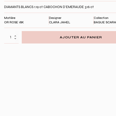
DIAMANTS BLANCS 1.19 ct CABOCHON D’EMERAUDE 3.16 ct
Matière
Designer
Collection
OR ROSE 18K
CLARA JAHEL
BAGUE SCAR
quantité
AJOUTER AU PANIER
de
BAGUE
SCARABEE