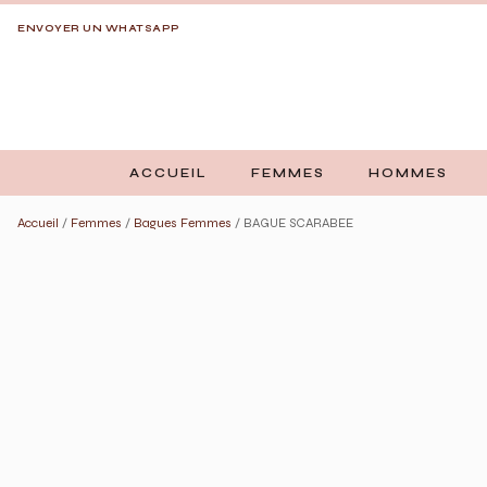
ENVOYER UN WHATSAPP
ACCUEIL
FEMMES
HOMMES
Accueil
/
Femmes
/
Bagues Femmes
/ BAGUE SCARABEE